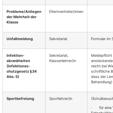
Probleme/Anliegen
Elternvertreter/innen
der Mehrheit der
Klasse
Unfallmel­dung
Sekre­tari­at
For­mu­lar im S
Infek­tion­
Sekre­tari­at,
Meldepflicht 
skrankheit­en
Klassenlehrer/in
ansteck­enden
(Infek­tion­ss­
reicht bei W
chutzge­setz §34
schriftliche B
Abs. 5)
dass der Ler­n
Behand­lung)
Sport­be­freiung
Sportlehrer/in
(Schulbe­such
· für eine W
Entschuldigu