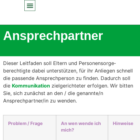
Inhalt
springen
Ansprechpartner
Dieser Leit­faden soll Eltern und Per­so­n­en­sorge­
berechtigte dabei unter­stützen, für ihr Anliegen schnell
die passende Ansprech­per­son zu find­en. Dadurch soll
die
Kom­mu­nika­tion
ziel­gerichteter erfol­gen. Wir bit­ten
Sie, sich zunächst an den / die genannte/n
Ansprechpartner/in zu wen­den.
Prob­lem / Frage
An wen wende ich
Hin­weise
mich?