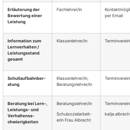
Erläuterung der
Fachlehrer/in
Kon­tak­t­mögl
Bew­er­tung ein­er
per Email
Leis­tung
Infor­ma­tion zum
Klassenlehrer/in
Ter­min­vere­
Lern­ver­hal­ten /
Leis­tungs­stand
gesamt
Schul­lauf­bahn­ber­
Klassenlehrer/in,
Ter­min­vere­
atung
Beratungslehrer/in
Beratung bei Lern‑,
Beratungslehrer/in
Ter­min­vere­
Leis­tungs- und
Schul­sozialar­bei­t­
katja.albrec
Ver­hal­tenss­
erin Frau Albrecht
chwierigkeit­en