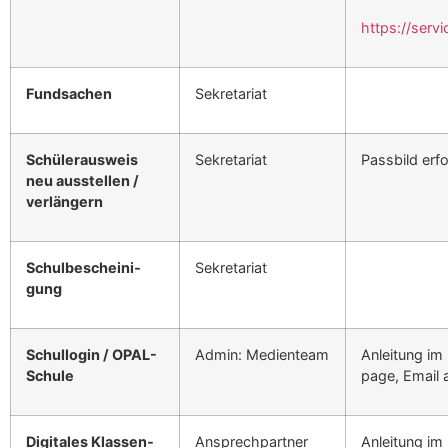
https://servi
Fund­sachen
Sekre­tari­at
Schüler­ausweis
Sekre­tari­at
Pass­bild erfo
neu ausstellen /
ver­längern
Schulbescheini­
Sekre­tari­at
gung
Schul­lo­gin / OPAL-
Admin: Medi­en­team
Anleitung im
Schule
page, Email 
Dig­i­tales Klassen-
Ansprech­part­ner
Anleitung im