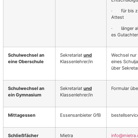
· für bis zu
Attest
· länger als
es Gutacht­e
Schul­wech­sel an
Sekre­tari­at
und
Wech­sel nur
eine Ober­schule
Klassenlehrer/in
eines Schul­j
über Sekre­tar
Schul­wech­sel an
Sekre­tari­at
und
For­mu­lar übe
ein Gym­na­si­um
Klassenlehrer/in
Mit­tagessen
Essen­san­bi­eter GfB
bestellservi
Schließfäch­er
Mietra
info@mietra.