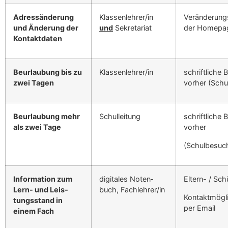
Adressän­derung
Klassenlehrer/in
Verän­derung
und Änderung der
und
Sekre­tari­at
der Home­page
Kon­tak­t­dat­en
Beurlaubung bis zu
Klassenlehrer/in
schriftliche 
zwei Tagen
vorher (Schu
Beurlaubung mehr
Schulleitung
schriftliche 
als zwei Tage
vorher
(Schulbe­suc
Infor­ma­tion zum
dig­i­tales Noten­
Eltern- / Sch
Lern- und Leis­
buch, Fachlehrer/in
Kon­tak­t­mögl
tungs­stand in
per Email
einem Fach