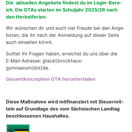
Die aktuellen Ange­bote find­est du im Login-Bere­
ich. Die GTAs starten im Schul­jahr 2025/26 nach
den Herb­st­fe­rien.
Wir wün­schen dir und euch viel Freude bei den Ange­
boten, die ihr nach der Anmel­dung auf dieser Seite
auch ein­se­hen kön­nt.
Soll­tet ihr Fra­gen haben, erre­ichst du uns über die
E‑Mail-Adresse:
gta(at)brockhaus-
gymnasium(dot)de
.
Gesamtkonzep­tion GTA herun­ter­laden
Diese Maß­nahme wird mit­fi­nanziert mit Steuer­mit­
teln auf Grund­lage des vom Säch­sis­chen Land­tag
beschlosse­nen Haushaltes.