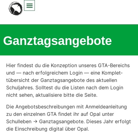
Inhalt
springen
Ganztagsangebote
Hier find­est du die Konzep­tion unseres GTA-Bere­ichs
und — nach erfol­gre­ichem Login — eine Kom­plet­
tüber­sicht der Ganz­tagsange­bote des aktuellen
Schul­jahres. Soll­test du die Lis­ten nach dem Login
nicht sehen, aktu­al­isiere bitte die Seite.
Die Ange­bots­beschrei­bun­gen mit Anmeldean­leitung
zu den einzel­nen GTA find­et ihr auf Opal unter
Schulleben -> Ganz­tagsange­bote. Dieses Jahr erfol­gt
die Ein­schrei­bung dig­i­tal über Opal.