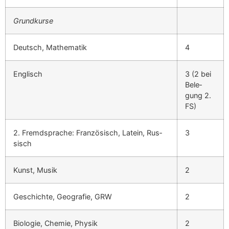
Grund­kurse
Deutsch, Math­e­matik
4
Englisch
3 (2 bei
Bele­
gung 2.
FS)
2. Fremd­sprache: Franzö­sisch, Latein, Rus­
3
sisch
Kun­st, Musik
2
Geschichte, Geografie, GRW
2
Biolo­gie, Chemie, Physik
2