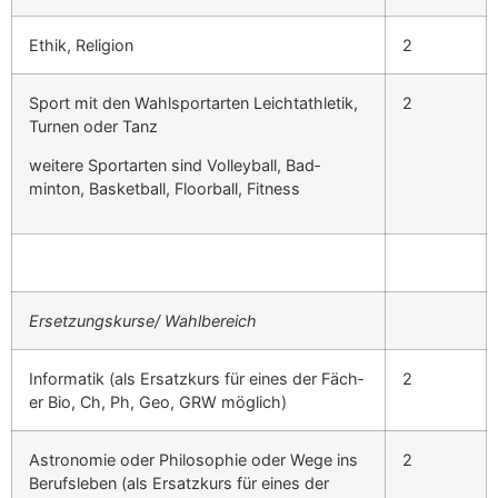
Ethik, Reli­gion
2
Sport mit den Wahlsportarten Leich­tath­letik,
2
Tur­nen oder Tanz
weit­ere Sportarten sind Vol­ley­ball, Bad­
minton, Bas­ket­ball, Floor­ball, Fit­ness
Ersetzungskurse/ Wahlbere­ich
Infor­matik (als Ersatzkurs für eines der Fäch­
2
er Bio, Ch, Ph, Geo, GRW möglich)
Astronomie oder Philoso­phie oder Wege ins
2
Beruf­sleben (als Ersatzkurs für eines der