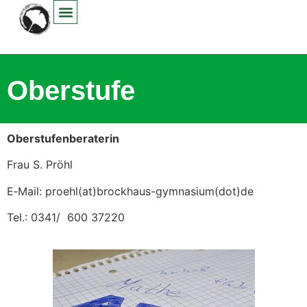
Inhalt
springen
Oberstufe
Ober­stufen­ber­a­terin
Frau S. Pröhl
E‑Mail:
proehl(at)brockhaus-gymnasium(dot)de
Tel.: 0341/ 600 37220