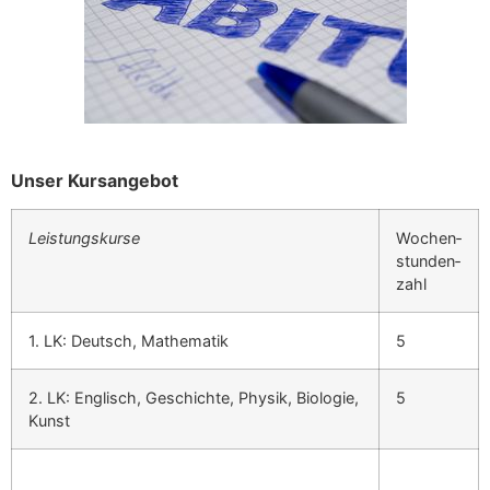
Unser Kur­sange­bot
Leis­tungskurse
Wochen­
stun­den­
zahl
1. LK: Deutsch, Math­e­matik
5
2. LK: Englisch, Geschichte, Physik, Biolo­gie,
5
Kun­st