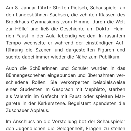
Am 8. Jan­u­ar führte Stef­fen Pietsch, Schaus­piel­er an
den Lan­des­büh­nen Sach­sen, die zehn­ten Klassen des
Brock­haus-Gym­na­si­ums „vom Him­mel durch die Welt
zur Hölle“ und ließ die Geschichte um Dok­tor Hein­
rich Faust in der Aula lebendig wer­den. In ras­an­tem
Tem­po wech­selte er während der ein­stündi­gen Auf­
führung die Szenen und dargestell­ten Fig­uren und
suchte dabei immer wieder die Nähe zum Pub­likum.
Auch die Schü­lerin­nen und Schüler wur­den in das
Büh­nengeschehen einge­bun­den und über­nah­men ver­
schiedene Rollen. Sie verkör­perten beispiel­sweise
einen Stu­den­ten im Gespräch mit Mephis­to, star­ben
als Valentin im Gefecht mit Faust oder spiel­ten Mar­
garete in der Kerk­er­szene. Begeis­tert spende­ten die
Zuschauer Applaus.
Im Anschluss an die Vorstel­lung bot der Schaus­piel­er
den Jugendlichen die Gele­gen­heit, Fra­gen zu stellen