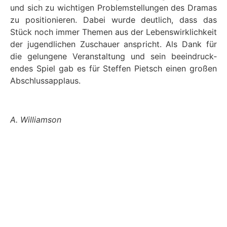
und sich zu wichti­gen Prob­lem­stel­lun­gen des Dra­mas
zu posi­tion­ieren. Dabei wurde deut­lich, dass das
Stück noch immer The­men aus der Lebenswirk­lichkeit
der jugendlichen Zuschauer anspricht. Als Dank für
die gelun­gene Ver­anstal­tung und sein beein­druck­
endes Spiel gab es für Stef­fen Pietsch einen großen
Abschlus­sap­plaus.
A. Williamson