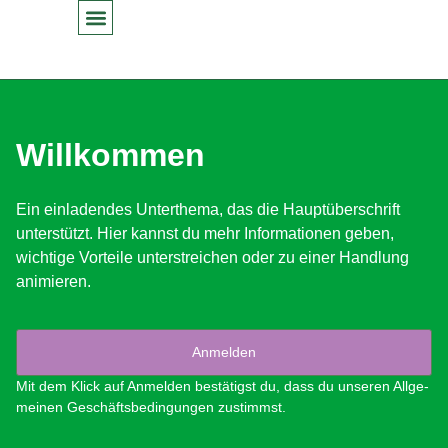
Inhalt
springen
Willkommen
Ein ein­laden­des Unterthe­ma, das die Haup­tüber­schrift
unter­stützt. Hier kannst du mehr Infor­ma­tio­nen geben,
wichtige Vorteile unter­stre­ichen oder zu ein­er Hand­lung
ani­mieren.
Anmelden
Mit dem Klick auf Anmelden bestätigst du, dass du unseren All­ge­
meinen Geschäfts­be­din­gun­gen zus­timmst.