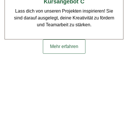
Kursangebot C
Lass dich von unseren Pro­jek­ten inspiri­eren! Sie
sind darauf aus­gelegt, deine Kreativ­ität zu fördern
und Tea­mar­beit zu stärken.
Mehr erfahren
“Hier kön­nte das per­sön­liche Erleb­nis von einem Schüler
ste­hen, das die Verän­derun­gen und Fortschritte zeigt, die
wir gefördert haben.”
Max Mustermann
Kreativ­er Unter­richt