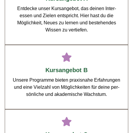
Ent­decke unser Kur­sange­bot, das deinen Inter­
essen und Zie­len entspricht. Hier hast du die
Möglichkeit, Neues zu ler­nen und beste­hen­des
Wis­sen zu ver­tiefen.
Kursangebot B
Unsere Pro­gramme bieten prax­is­na­he Erfahrun­gen
und eine Vielzahl von Möglichkeit­en für deine per­
sön­liche und akademis­che Wach­s­tum.