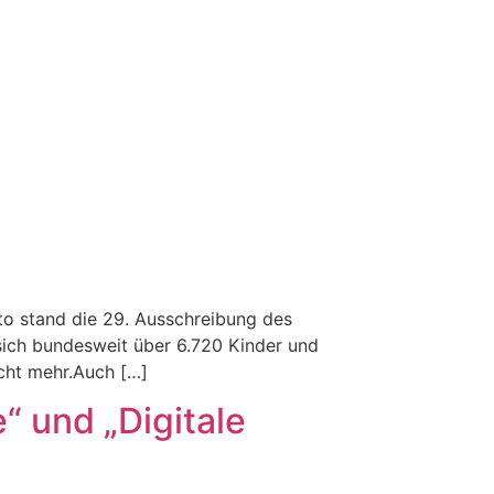
­to stand die 29. Auss­chrei­bung des
 sich bun­desweit über 6.720 Kinder und
icht mehr.Auch […]
“ und „Digitale