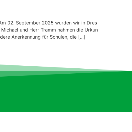
 Am 02. Sep­tem­ber 2025 wur­den wir in Dres­
Frau Michael und Herr Tramm nah­men die Urkun­
n­dere Anerken­nung für Schulen, die […]