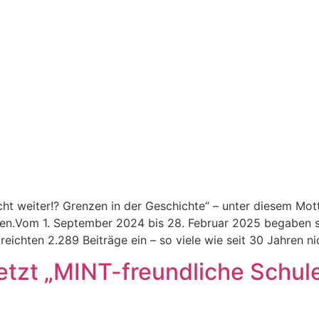
icht weit­er!? Gren­zen in der Geschichte“ – unter diesem Mot
­ten.Vom 1. Sep­tem­ber 2024 bis 28. Feb­ru­ar 2025 begaben
reicht­en 2.289 Beiträge ein – so viele wie seit 30 Jahren n
tzt „MINT-freundliche Schule