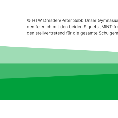
© HTW Dresden/Peter Sebb Unser Gym­na­si­um i
den feier­lich mit den bei­den Signets „MINT-fr
den stel­lvertre­tend für die gesamte Schul­ge­