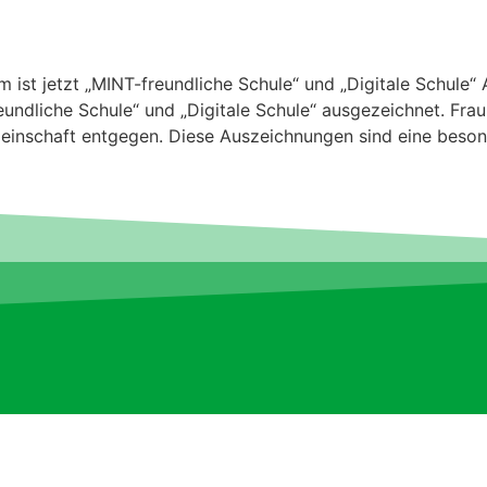
st jet­zt „MINT-fre­undliche Schule“ und „Dig­i­tale Schule“
e­undliche Schule“ und „Dig­i­tale Schule“ aus­geze­ich­net. 
mein­schaft ent­ge­gen. Diese Ausze­ich­nun­gen sind eine beso