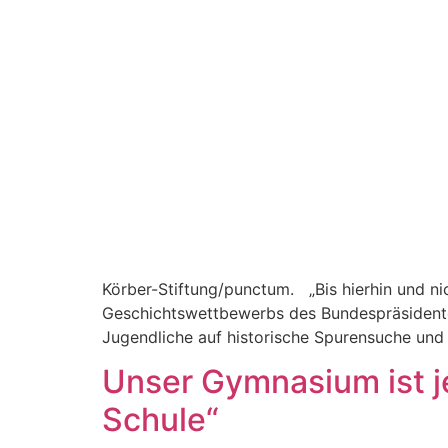
Kör­ber-Stiftung/punc­­tum. „Bis hier­hin und n
Geschichtswet­tbe­werbs des Bun­de­spräsi­den
Jugendliche auf his­torische Spuren­suche und 
Unser Gymnasium ist je
Schule“