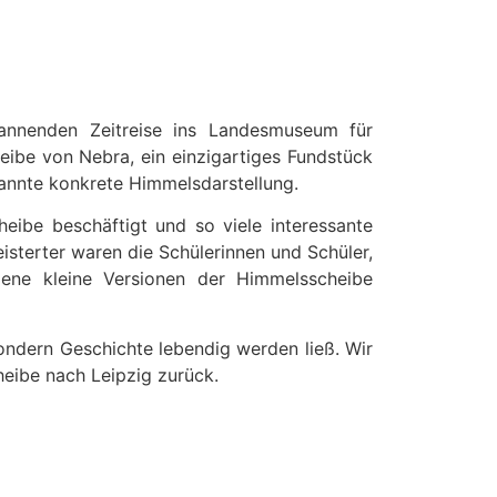
­nen­den Zeitreise ins Lan­desmu­se­um für
ibe von Nebra, ein einzi­gar­tiges Fund­stück
an­nte konkrete Him­mels­darstel­lung.
heibe beschäftigt und so viele inter­es­sante
tert­er waren die Schü­lerin­nen und Schüler,
ene kleine Ver­sio­nen der Him­melss­cheibe
son­dern Geschichte lebendig wer­den ließ. Wir
cheibe nach Leipzig zurück.