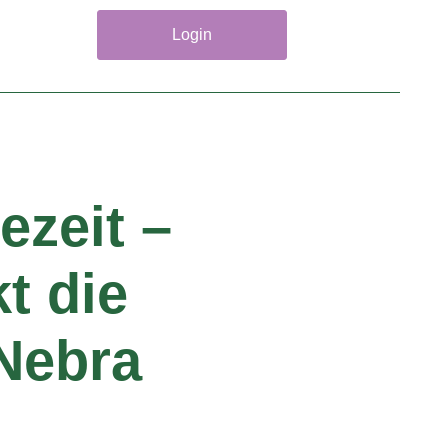
Login
ezeit –
t die
Nebra