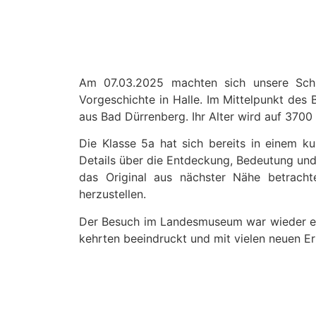
Am 07.03.2025 macht­en sich unsere Schü­l
Vorgeschichte in Halle. Im Mit­telpunkt des 
aus Bad Dür­ren­berg. Ihr Alter wird auf 3700 
Die Klasse 5a hat sich bere­its in einem kur
Details über die Ent­deck­ung, Bedeu­tung und
das Orig­i­nal aus näch­ster Nähe betra­ch
herzustellen.
Der Besuch im Lan­desmu­se­um war wieder ein 
kehrten beein­druckt und mit vie­len neuen Er