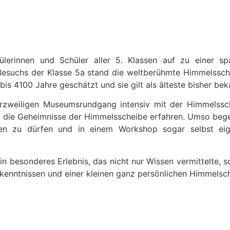
erin­nen und Schüler aller 5. Klassen auf zu ein­er span
Besuchs der Klasse 5a stand die welt­berühmte Him­melss­che
bis 4100 Jahre geschätzt und sie gilt als älteste bish­er bek
zweili­gen Muse­um­srundgang inten­siv mit der Him­melss­c
 die Geheimnisse der Him­melss­cheibe erfahren. Umso begeis­
t­en zu dür­fen und in einem Work­shop sog­ar selb­st eig
beson­deres Erleb­nis, das nicht nur Wis­sen ver­mit­telte, 
ken­nt­nis­sen und ein­er kleinen ganz per­sön­lichen Him­mels