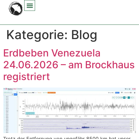
Inhalt
springen
Kategorie:
Blog
Erdbeben Venezuela
24.06.2026 – am Brockhaus
registriert
Trotz der Ent­fer­nung von unge­fähr 8500 km hat unser