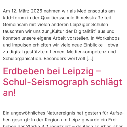
Am 12. März 2026 nah­men wir als Medi­en­scouts am
kdd-forum in der Quartierss­chule Ihmelsstraße teil.
Gemein­sam mit vie­len anderen Leipziger Schulen
tauscht­en wir uns zur „Kul­tur der Dig­i­tal­ität“ aus und
kon­nten unsere eigene Arbeit vorstellen. In Work­shops
und Impulsen erhiel­ten wir viele neue Ein­blicke – etwa
zu dig­i­tal gestütztem Ler­nen, Medi­enkom­pe­tenz und
Schu­lor­gan­i­sa­tion. Beson­ders wertvoll […]
Erdbeben bei Leipzig –
Schul-Seismograph schlägt
an!
Ein ungewöhn­lich­es Natur­ereig­nis hat gestern für Auf­se­
hen gesorgt: In der Region um Leipzig wurde ein Erd­
beben der Stärke 3,0 reg­istri­ert – deut­lich spür­bar, aber