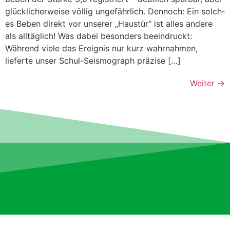
glück­licher­weise völ­lig unge­fährlich. Den­noch: Ein solch­
es Beben direkt vor unser­er „Haustür“ ist alles andere
als alltäglich! Was dabei beson­ders beein­druckt:
Während viele das Ereig­nis nur kurz wahrnah­men,
lieferte unser Schul-Seis­­mo­­graph präzise […]
Weiter
→