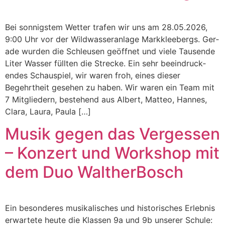
Bei son­nig­stem Wet­ter trafen wir uns am 28.05.2026,
9:00 Uhr vor der Wild­wasser­an­lage Markklee­bergs. Ger­
ade wur­den die Schleusen geöffnet und viele Tausende
Liter Wass­er füll­ten die Strecke. Ein sehr beein­druck­
endes Schaus­piel, wir waren froh, eines dieser
Begehrtheit gese­hen zu haben. Wir waren ein Team mit
7 Mit­gliedern, beste­hend aus Albert, Mat­teo, Hannes,
Clara, Lau­ra, Paula […]
Musik gegen das Vergessen
– Konzert und Workshop mit
dem Duo WaltherBosch
Ein beson­deres musikalis­ches und his­torisches Erleb­nis
erwartete heute die Klassen 9a und 9b unser­er Schule: