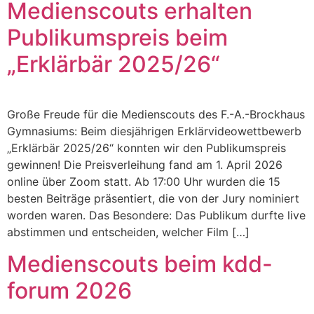
Medienscouts erhalten
Publikumspreis beim
„Erklärbär 2025/26“
Große Freude für die Medi­en­scouts des F.-A.-Brockhaus
Gym­na­si­ums: Beim diesjähri­gen Erk­lärvide­owet­tbe­werb
„Erk­lär­bär 2025/26“ kon­nten wir den Pub­likum­spreis
gewin­nen! Die Preisver­lei­hung fand am 1. April 2026
online über Zoom statt. Ab 17:00 Uhr wur­den die 15
besten Beiträge präsen­tiert, die von der Jury nominiert
wor­den waren. Das Beson­dere: Das Pub­likum durfte live
abstim­men und entschei­den, welch­er Film […]
Medienscouts beim kdd-
forum 2026