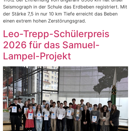
Seis­mo­graph in der Schule das Erd­beben reg­istri­ert. Mit
der Stärke 7,5 in nur 10 km Tiefe erre­icht das Beben
einen extrem hohen Zer­störungs­grad.
Leo-Trepp-Schülerpreis
2026 für das Samuel-
Lampel-Projekt