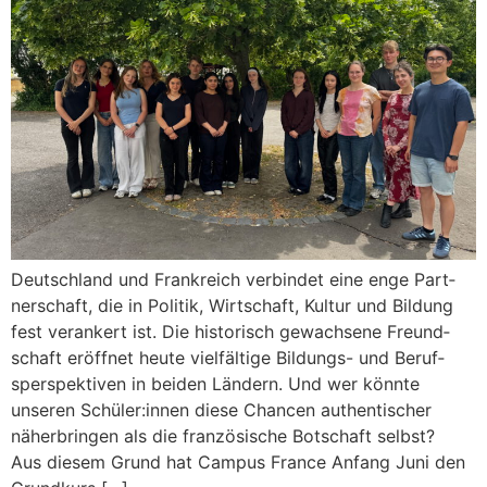
Deutsch­land und Frankre­ich verbindet eine enge Part­
ner­schaft, die in Poli­tik, Wirtschaft, Kul­tur und Bil­dung
fest ver­ankert ist. Die his­torisch gewach­sene Fre­und­
schaft eröffnet heute vielfältige Bil­­dungs- und Beruf­
sper­spek­tiv­en in bei­den Län­dern. Und wer kön­nte
unseren Schüler:innen diese Chan­cen authen­tis­ch­er
näher­brin­gen als die franzö­sis­che Botschaft selb­st?
Aus diesem Grund hat Cam­pus France Anfang Juni den