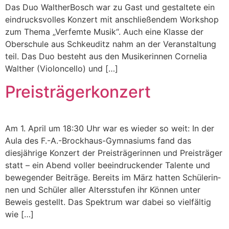
Das Duo Walther­Bosch war zu Gast und gestal­tete ein
ein­drucksvolles Konz­ert mit anschließen­dem Work­shop
zum The­ma „Ver­femte Musik“. Auch eine Klasse der
Ober­schule aus Schkeu­ditz nahm an der Ver­anstal­tung
teil. Das Duo beste­ht aus den Musik­erin­nen Cor­nelia
Walther (Vio­lon­cel­lo) und […]
Preisträgerkonzert
Am 1. April um 18:30 Uhr war es wieder so weit: In der
Aula des F.-A.-Brockhaus-Gymnasiums fand das
diesjährige Konz­ert der Preisträgerin­nen und Preisträger
statt – ein Abend voller beein­druck­ender Tal­ente und
bewe­gen­der Beiträge. Bere­its im März hat­ten Schü­lerin­
nen und Schüler aller Altersstufen ihr Kön­nen unter
Beweis gestellt. Das Spek­trum war dabei so vielfältig
wie […]