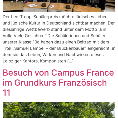
Der Leo-Trepp-Schüler­preis möchte jüdis­ches Leben
und jüdis­che Kul­tur in Deutsch­land sicht­bar machen. Der
diesjährige Wet­tbe­werb stand unter dem Mot­to „Ein
Volk. Viele Gesichter.“ Die Schü­lerin­nen und Schüler
unser­er Klasse 10a haben dazu einen Beitrag mit dem
Titel „Samuel Lam­pel – der Brück­en­bauer“ ein­gere­icht, in
dem sie das Leben, Wirken und Nach­wirken dieses
Leipziger Kan­tors, Kom­pon­is­ten […]
Besuch von Campus France
im Grundkurs Französisch
11