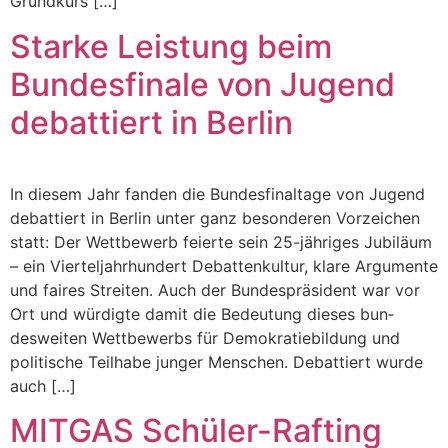
Grund­kurs […]
Starke Leistung beim
Bundesfinale von Jugend
debattiert in Berlin
In diesem Jahr fan­den die Bun­des­final­t­age von Jugend
debat­tiert in Berlin unter ganz beson­deren Vorze­ichen
statt: Der Wet­tbe­werb feierte sein 25-jähriges Jubiläum
– ein Viertel­jahrhun­dert Debat­tenkul­tur, klare Argu­mente
und faires Stre­it­en. Auch der Bun­de­spräsi­dent war vor
Ort und würdigte damit die Bedeu­tung dieses bun­
desweit­en Wet­tbe­werbs für Demokratiebil­dung und
poli­tis­che Teil­habe junger Men­schen. Debat­tiert wurde
auch […]
MITGAS Schüler-Rafting